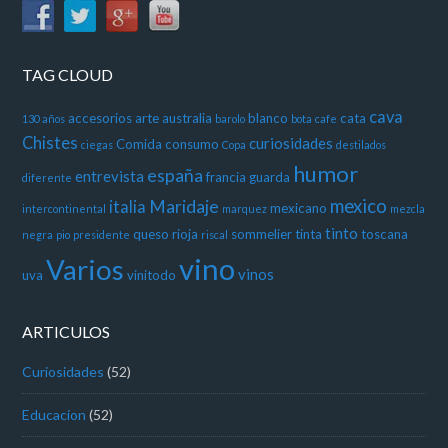
TAG CLOUD
cava
accesorios
arte
australia
blanco
cata
130 años
barolo
bota
cafe
Chistes
curiosidades
Comida
consumo
ciegas
Copa
destilados
humor
españa
entrevista
francia
guarda
diferente
mexico
Maridaje
italia
mexicano
intercontinental
marquez
mezcla
tinto
queso
rioja
sommelier
tinta
toscana
negra
pio
presidente
riscal
vino
Varios
vinos
uva
vinitodo
ARTICULOS
Curiosidades
(52)
Educacion
(52)