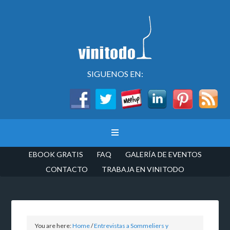
SIGUENOS EN:
EBOOK GRATIS
FAQ
GALERÍA DE EVENTOS
CONTACTO
TRABAJA EN VINITODO
You are here:
Home
/
Entrevistas a Sommeliers y