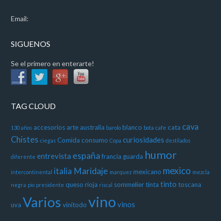
Email:
SIGUENOS
Se el primero en enterarte!
TAG CLOUD
cava
accesorios
arte
australia
blanco
cata
130 años
barolo
bota
cafe
Chistes
curiosidades
Comida
consumo
ciegas
Copa
destilados
humor
españa
entrevista
francia
guarda
diferente
mexico
Maridaje
italia
mexicano
intercontinental
marquez
mezcla
tinto
queso
rioja
sommelier
tinta
toscana
negra
pio
presidente
riscal
vino
Varios
vinos
uva
vinitodo