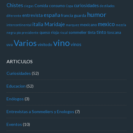
Chistes
curiosidades
Comida
consumo
ciegas
Copa
destilados
humor
españa
entrevista
francia
guarda
diferente
mexico
Maridaje
italia
mexicano
intercontinental
marquez
mezcla
tinto
queso
rioja
sommelier
tinta
toscana
negra
pio
presidente
riscal
vino
Varios
vinos
uva
vinitodo
ARTICULOS
Curiosidades
(52)
Educacion
(52)
Enólogos
(3)
Entrevistas a Sommeliers y Enologos
(7)
Eventos
(10)