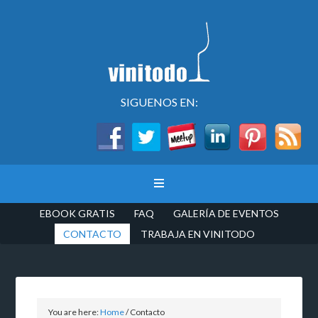
SIGUENOS EN:
EBOOK GRATIS
FAQ
GALERÍA DE EVENTOS
CONTACTO
TRABAJA EN VINITODO
You are here:
Home
/
Contacto