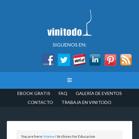
SIGUENOS EN:
EBOOK GRATIS
FAQ
GALERÍA DE EVENTOS
CONTACTO
TRABAJA EN VINITODO
You are here:
Home
/
Archives for Educacion