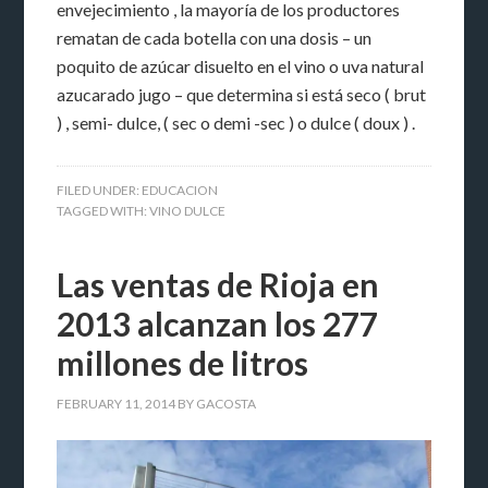
envejecimiento , la mayoría de los productores
rematan de cada botella con una dosis – un
poquito de azúcar disuelto en el vino o uva natural
azucarado jugo – que determina si está seco ( brut
) , semi- dulce, ( sec o demi -sec ) o dulce ( doux ) .
FILED UNDER:
EDUCACION
TAGGED WITH:
VINO DULCE
Las ventas de Rioja en
2013 alcanzan los 277
millones de litros
FEBRUARY 11, 2014
BY
GACOSTA