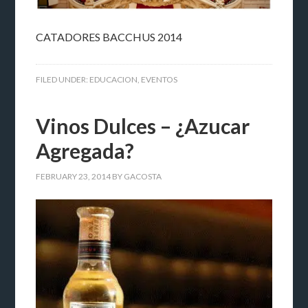
CATADORES BACCHUS 2014
FILED UNDER:
EDUCACION
,
EVENTOS
Vinos Dulces – ¿Azucar
Agregada?
FEBRUARY 23, 2014
BY
GACOSTA