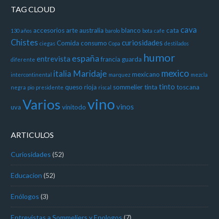
TAG CLOUD
cava
accesorios
arte
australia
blanco
cata
130 años
barolo
bota
cafe
Chistes
curiosidades
Comida
consumo
ciegas
Copa
destilados
humor
españa
entrevista
francia
guarda
diferente
mexico
Maridaje
italia
mexicano
intercontinental
marquez
mezcla
tinto
queso
rioja
sommelier
tinta
toscana
negra
pio
presidente
riscal
vino
Varios
vinos
uva
vinitodo
ARTICULOS
Curiosidades
(52)
Educacion
(52)
Enólogos
(3)
Entrevistas a Sommeliers y Enologos
(7)