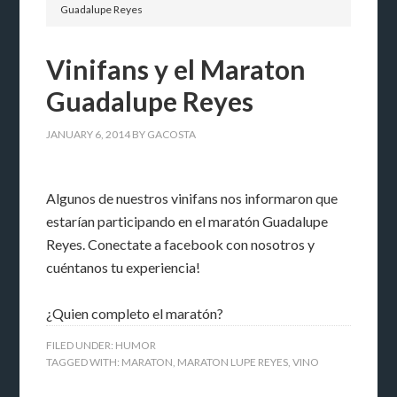
Guadalupe Reyes
Vinifans y el Maraton
Guadalupe Reyes
JANUARY 6, 2014
BY
GACOSTA
Algunos de nuestros vinifans nos informaron que
estarían participando en el maratón Guadalupe
Reyes. Conectate a facebook con nosotros y
cuéntanos tu experiencia!
¿Quien completo el maratón?
FILED UNDER:
HUMOR
TAGGED WITH:
MARATON
,
MARATON LUPE REYES
,
VINO